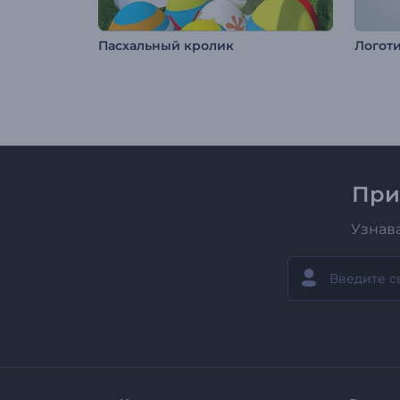
Пасхальный кролик
Логот
При
Узнав