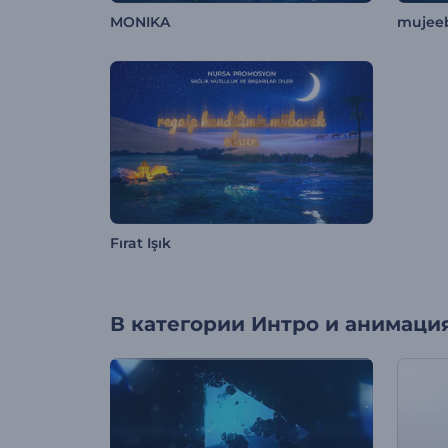
MONIKA
mujeeb
Fırat Işık
В категории
Интро и анимация