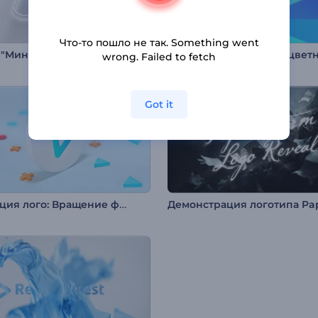
Что-то пошло не так. Something went
Интро "Минимальные контуры"
wrong. Failed to fetch
Got it
Анимация лого: Вращение фигур