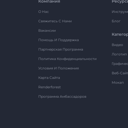
Компания
Ресурс
О Нас
Инструм
Свяжитесь С Нами
Блог
Вакансии
Катего
Помощь И Поддержка
Видео
Партнерская Программа
Логотип
Политика Конфиденциальности
Графиче
Условия И Положения
Веб-Сай
Карта Сайта
Мокап
Renderforest
Программа Амбассадоров