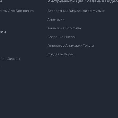
ы
Инструменты Для Создания Видео
енты Для Брендинга
Бесплатный Визуализатор Музыки
Анимации
Анимация Логотипа
рии
Создание Интро
Генератор Анимации Текста
Создайте Видео
ский Дизайн
т