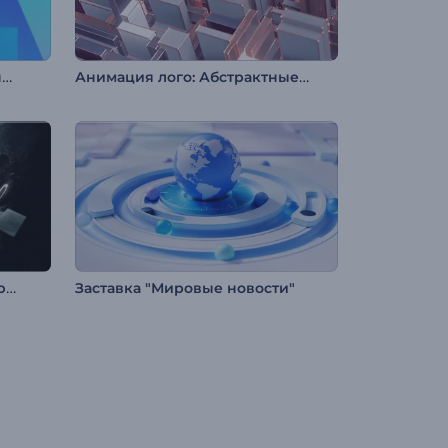
Анимация лого: Разноцветные изгибы
Анимация лого: Абстрактные модули
Демонстрация логотипа Paper Storm
Заставка "Мировые новости"