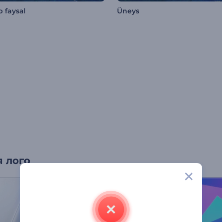
 faysal
Üneys
 лого