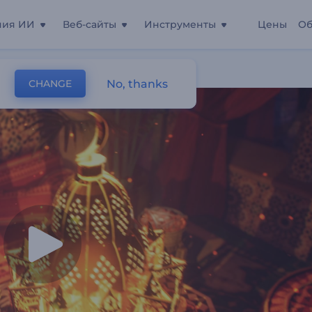
ния ИИ
Веб-сайты
Инструменты
Цены
Об
адана
No, thanks
CHANGE