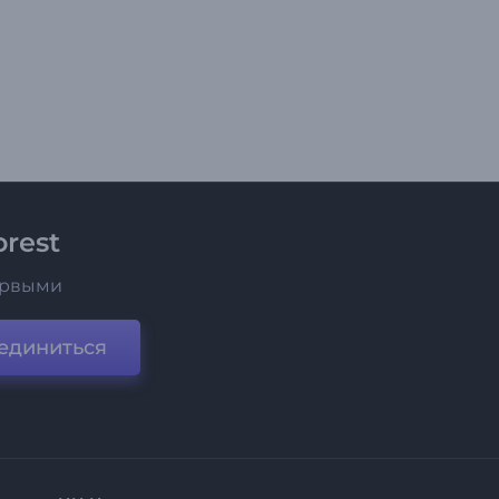
rest
ервыми
единиться