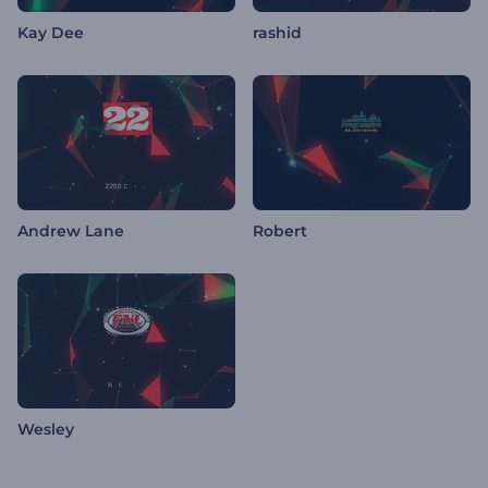
Kay Dee
rashid
Andrew Lane
Robert
Wesley