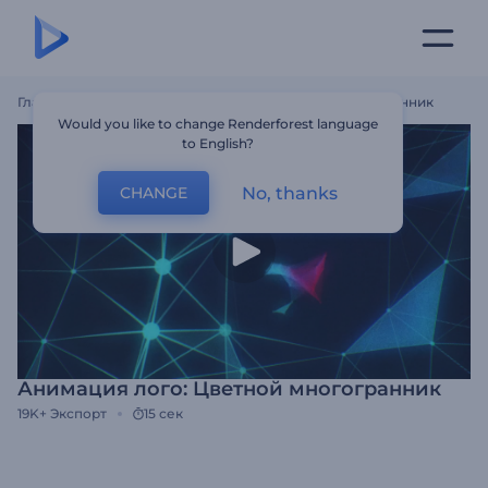
Главная
Шаблоны
Анимация Лого: Цветной Многогранник
Would you like to change Renderforest language
to English?
No, thanks
CHANGE
Анимация лого: Цветной многогранник
19K+
Экспорт
15 сек