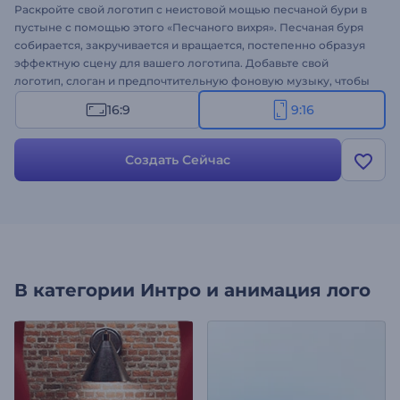
Раскройте свой логотип с неистовой мощью песчаной бури в
пустыне с помощью этого «Песчаного вихря». Песчаная буря
собирается, закручивается и вращается, постепенно образуя
эффектную сцену для вашего логотипа. Добавьте свой
логотип, слоган и предпочтительную фоновую музыку, чтобы
создать уникальную и впечатляющую презентацию логотипа.
16:9
9:16
Идеально подходит для кинематографических презентаций,
трейлеров, творческих проектов, контента на природную
тематику и многого другого. Создайте сейчас и сделайте свой
Создать Сейчас
логотип центром внимания!
В категории
Интро и анимация лого