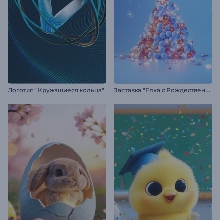
З
аставка "Елка с Рождественскими шарами"
Логотип "Кружащиеся кольца"