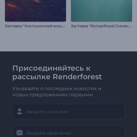
З
аставка "Хэллоуинский кошмар"
З
аставка "Волшебный Снежный Шар"
Присоединяйтесь к
рассылке Renderforest
Узнавайте о последних новостях и
новых предложениях первыми