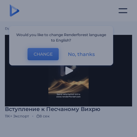
Главная
Шаблоны
Вступление К Песчаному Вихрю
Would you like to change Renderforest language
to English?
No, thanks
CHANGE
Вступление к Песчаному Вихрю
11K+
Экспорт
8 сек