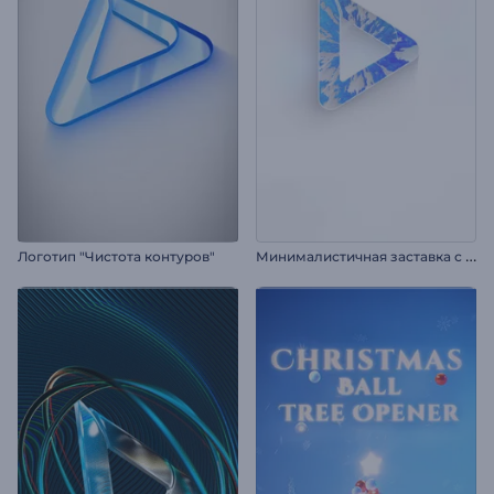
М
инималистичная заставка с логотипом
Логотип "Чистота контуров"