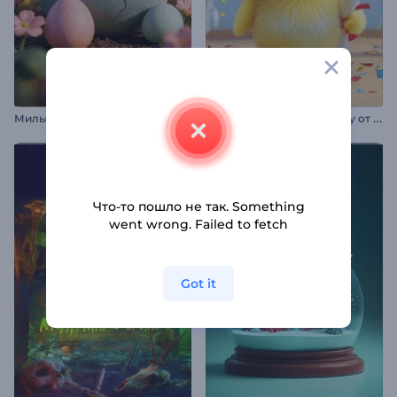
М
илый пасхальный кролик. Вступление.
В
ступление к выпускному от Чик
Что-то пошло не так. Something
went wrong. Failed to fetch
Got it