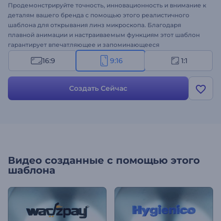
Продемонстрируйте точность, инновационность и внимание к
деталям вашего бренда с помощью этого реалистичного
шаблона для открывания линз микроскопа. Благодаря
плавной анимации и настраиваемым функциям этот шаблон
гарантирует впечатляющее и запоминающееся
представление вашего бренда. Независимо от того, работаете
16:9
9:16
1:1
ли вы в научно-исследовательском институте, передовой
технологической компании или просто хотите получить
уникальный
анимированный логотип
, этот шаблон —
Создать Сейчас
идеальный выбор. Загрузите свой логотип, введите слоган,
добавьте соответствующую музыкальную композицию и
получите высококачественную анимацию за считанные
минуты. Попробуйте прямо сейчас!
Видео созданные с помощью этого
шаблона