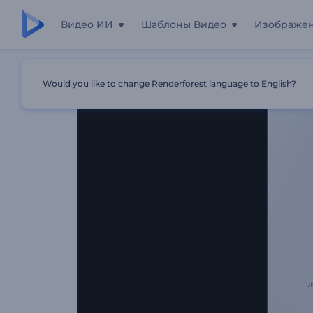
Видео ИИ
Шаблоны Видео
Изображе
Главная
Шаблоны
Простое Формировние Логотипа
Would you like to change Renderforest language to English?