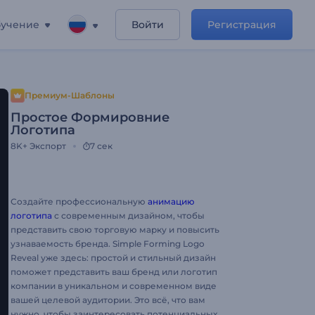
учение
Войти
Регистрация
Премиум-Шаблоны
Простое Формировние
Логотипа
8K+
Экспорт
7 сек
Создайте профессиональную
анимацию
логотипа
с современным дизайном, чтобы
представить свою торговую марку и повысить
узнаваемость бренда. Simple Forming Logo
Reveal уже здесь: простой и стильный дизайн
поможет представить ваш бренд или логотип
компании в уникальном и современном виде
вашей целевой аудитории. Это всё, что вам
нужно, чтобы заинтересовать потенциальных