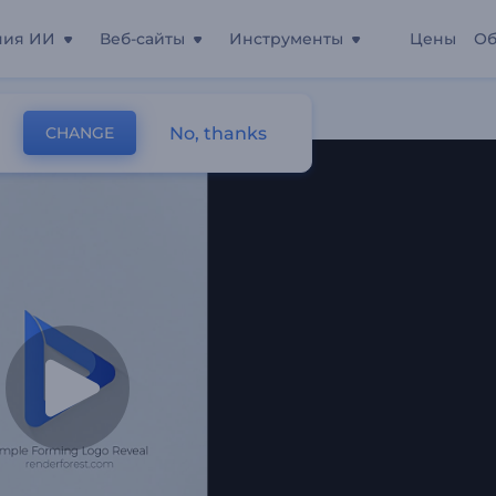
ния ИИ
Веб-сайты
Инструменты
Цены
Об
No, thanks
CHANGE