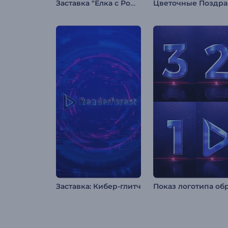
Заставка "Елка с Рождественскими шарами"
Заставка: Кибер-глитч