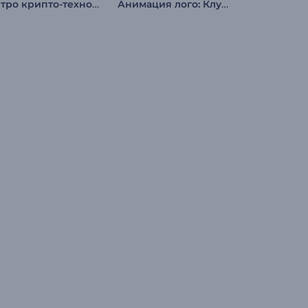
Интро крипто-технологий
Анимация лого: Клубы звездной пыли