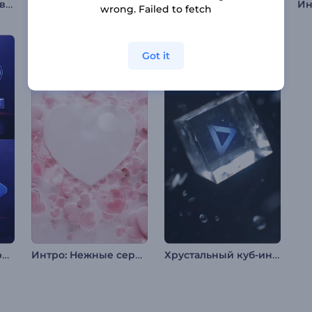
Цветочные Поздравления с 8 Марта
Интро: Многослойный 3D-круг
Интро День и Ночь
wrong. Failed to fetch
Got it
Показ логотипа обратного отсчета
Интро: Нежные сердца
Хрустальный куб-интро