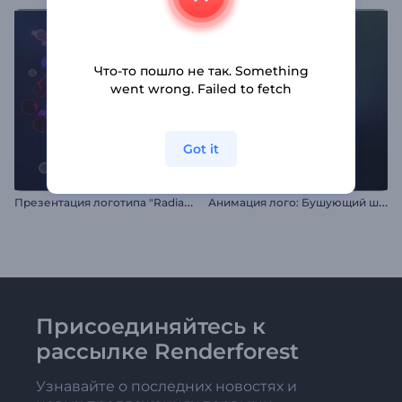
Что-то пошло не так. Something
went wrong. Failed to fetch
Got it
П
резентация логотипа "Radiant Forms"
А
нимация лого: Бушующий шторм
Присоединяйтесь к
рассылке Renderforest
Узнавайте о последних новостях и