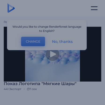
Главная
Шаблоны
Показ Логотипа "Мягкие Шары"
Would you like to change Renderforest language
to English?
No, thanks
CHANGE
Показ Логотипа "Мягкие Шары"
441
Экспорт
7 сек