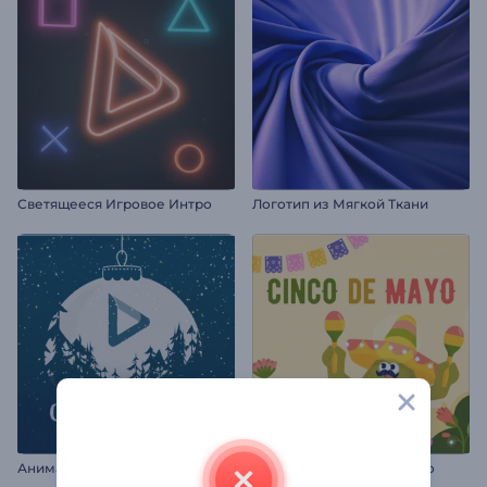
Светящееся Игровое Интро
Логотип из Мягкой Ткани
А
нимация лого: Канун Нового года
Анимация: Синко де Майо