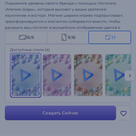
Поднимите уровень своего бренда с помощью Логотипа
«Мягкие Шары», который вызовет у ваших зрителей
изумление и восторг. Мягкие шарики игриво подпрыгивают,
трансформируются и элегантно собираются вместе, чтобы
раскрыть ваш логотип в волшебном отображении цветов и
движения. С настройкой все просто - вставьте свой логотип,
16:9
9:16
1:1
напишите слоган, выберите один из множества цветовых
стилей и дайте волю волшебству. Идеально подходит для
Доступные стили
(4)
представления продуктов, продвижения компаний или услуг,
презентаций и многих других проектов. Не упустите
возможность сделать так, чтобы ваш логотип произвел
незабываемое впечатление и выделил ваш бренд среди
остальных. Попробуйте прямо сейчас!
Создать Сейчас