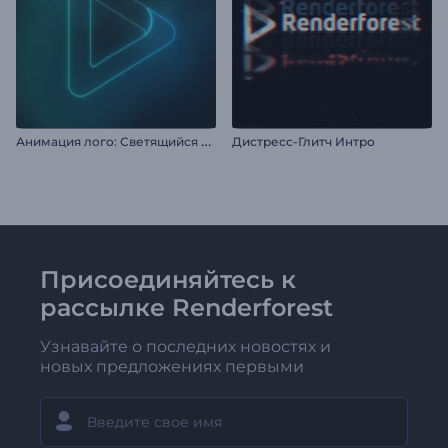
А
нимация лого: Светящийся неон
Дистресс-Глитч Интро
Присоединяйтесь к
рассылке Renderforest
Узнавайте о последних новостях и
новых предложениях первыми