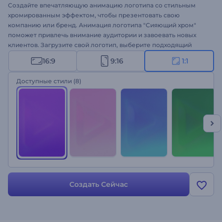
Создайте впечатляющую анимацию логотипа со стильным
хромированным эффектом, чтобы презентовать свою
компанию или бренд. Анимация логотипа "Сияющий хром"
поможет привлечь внимание аудитории и завоевать новых
клиентов. Загрузите свой логотип, выберите подходящий
стиль, и профессиональная анимация логотипа будет готова
16:9
9:16
1:1
за пару минут. Шаблон идеально подходит для оформления
интро для компании, промороликов для брендов,
Доступные стили
(8)
презентации технологического продукта и др. Оформите свою
анимацию логотипа!
Создать Сейчас