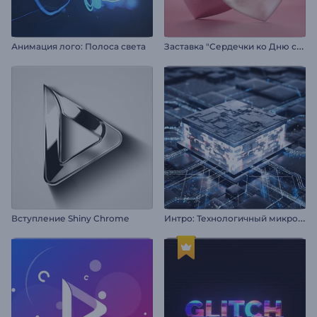
З
аставка "Сердечки ко Дню святого Валентина"
Анимация лого: Полоса света
И
нтро: Технологичный микрочип
Вступление Shiny Chrome