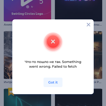
А
нимация лого: Вращение кружков
А
нимация лого: Полихромный глитч
Что-то пошло не так. Something
went wrong. Failed to fetch
В
идезаставка "Светящийся Рамадан"
Got it
Интро "Всплеск частиц"