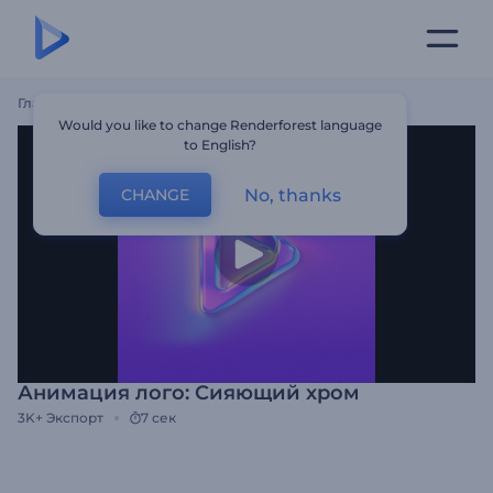
Главная
Шаблоны
Анимация Лого: Сияющий Хром
Would you like to change Renderforest language
to English?
No, thanks
CHANGE
Анимация лого: Сияющий хром
3K+
Экспорт
7 сек