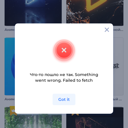
И
нтро "Всплеск раскаленной жидкости"
Анимация лого: Ледяной неон
Что-то пошло не так. Something
went wrong. Failed to fetch
А
нимация лого: Фигуры из линий
А
нимация лого: Элегантный блеск
Got it