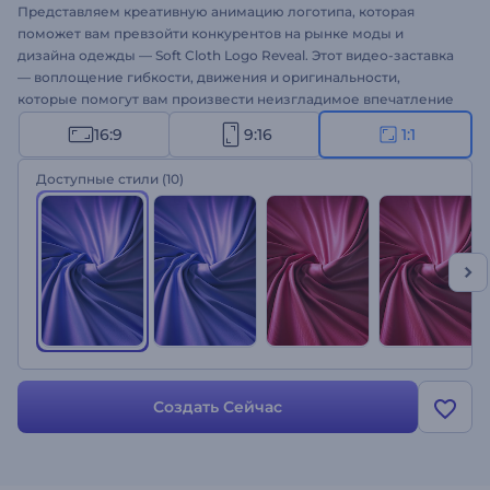
Представляем креативную анимацию логотипа, которая
поможет вам превзойти конкурентов на рынке моды и
дизайна одежды — Soft Cloth Logo Reveal. Этот видео-заставка
— воплощение гибкости, движения и оригинальности,
которые помогут вам произвести неизгладимое впечатление
на клиентов и легко продавать свои услуги или товары. Пять
16:9
9:16
1:1
цветовых стилей, гладкая ткань, движущаяся эластично, и
земной шар в центре видеошаблона — эта [анимация
Доступные стили
(10)
логотипа] (https://www.renderforest.com/logo-animation)
гарантированно обеспечит успех вашим проектам. Идеально
подходит для ателье по пошиву одежды, брендов модной
одежды, услуг персонального стилиста и многих других
интересных проектов. Попробуйте прямо сейчас!
Создать Сейчас