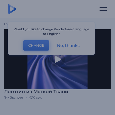
Главная
Шаблоны
Логотип Из Мягкой Ткани
Would you like to change Renderforest language
to English?
No, thanks
CHANGE
Логотип из Мягкой Ткани
1K+
Экспорт
10 сек