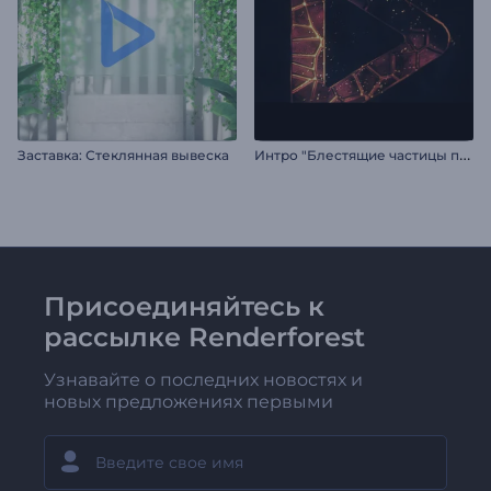
И
нтро "Блестящие частицы пламени"
Заставка: Стеклянная вывеска
Присоединяйтесь к
рассылке Renderforest
Узнавайте о последних новостях и
новых предложениях первыми