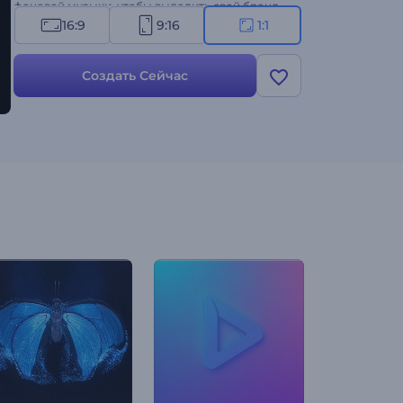
фоновой музыки, чтобы выделить свой бренд
среди других. Создавайте прямо сейчас и
16:9
9:16
1:1
поднимайте свою визуальную идентичность на
новую высоту!
Создать Сейчас