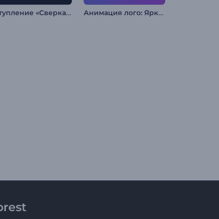
Вступление «Сверкающая бабочка»
Анимация лого: Яркий свет софитов
rest