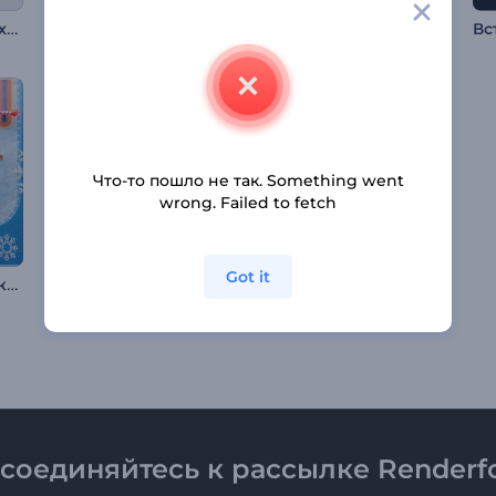
Анимация лого: Архитектурный проект
Интро автомобиля в аэродинамическом туннеле
Глиняная анимация: Канун Нового года
Что-то пошло не так. Something went
wrong. Failed to fetch
Got it
Новогодняя заставка: Праздничный пинбол
Интро Реалистичный Пасхальный Кролик
Заставка "Пылающий Огонь"
соединяйтесь к рассылке Renderfo