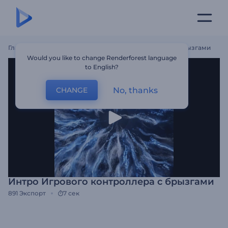
Главная
Шаблоны
Интро Игрового Контроллера С Брызгами
Would you like to change Renderforest language
to English?
No, thanks
CHANGE
Интро Игрового контроллера с брызгами
891
Экспорт
7 сек