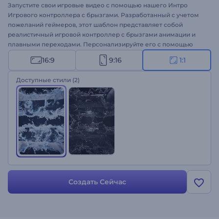
Запустите свои игровые видео с помощью нашего Интро
Игрового контроллера с брызгами. Разработанный с учетом
пожеланий геймеров, этот шаблон представляет собой
реалистичный игровой контроллер с брызгами анимации и
плавными переходами. Персонализируйте его с помощью
своего логотипа, теглайна и фоновой музыки и выкладывайте
16:9
9:16
1:1
на своих каналах, чтобы покорить зрителей с первой секунды.
Идеально подходит для игровых интро и аутро, прямых
Доступные стили
(2)
трансляций на YouTube, игровых монтажей и многих других
проектов. Попробуйте прямо сейчас и повысьте уровень
своего игрового контента!
Создать Сейчас