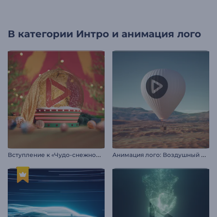
В категории
Интро и анимация лого
В
ступление к «Чудо-снежному шару»
А
нимация лого: Воздушный шар