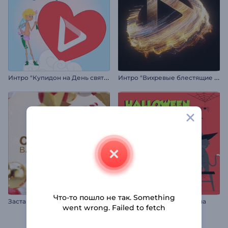
И
нтро "Купидон на День святого Валентина"
И
нтро "Вихревые блестящие частицы"
Что-то пошло не так. Something
З
аставка "Рождественские игрушки"
Заставка: Канун Хэллоуина
went wrong. Failed to fetch