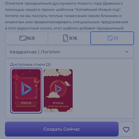
Отметьте праздничный дух лунного Нового года Дракона с
помощью нашего промо-шаблона "Китайский Новый год".
Хотите ли вы послать теплые пожелания своим близким и
клиентам или прорекламировать специальные предложения
в этот радостный сезон, этот шаблон добавит праздничный
штрих к вашим сообщениям. Персонализируйте его с
16:9
9:16
1:1
помощью ваших медиафайлов, искренних поздравлений и
зажигательного музыкального трека, чтобы создать
Квадратная | Логотип
запоминающееся рекламное видео. Создайте его прямо
сейчас и подарите радость китайского Нового года своей
Доступные стили
(2)
аудитории!
Создать Сейчас