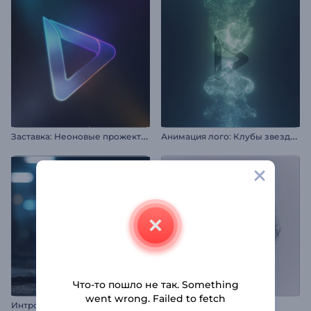
З
аставка: Неоновые прожекторы
А
нимация лого: Клубы звездной пыли
Что-то пошло не так. Something
went wrong. Failed to fetch
Интро "Робот-паук"
Интро: Энергия Инь и Ян