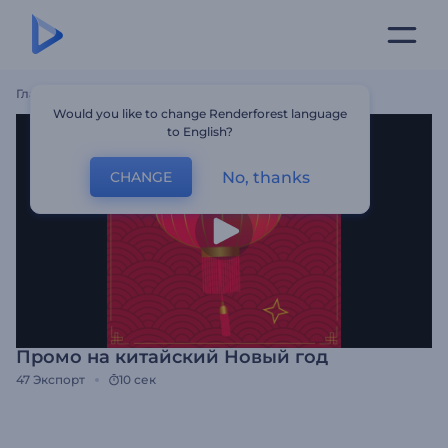
Главная
Шаблоны
Промо На Китайский Новый Год
Would you like to change Renderforest language
to English?
No, thanks
CHANGE
Промо на китайский Новый год
47
Экспорт
10 сек