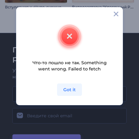
В
ступление к «Чудо-снежному шару»
В
идеозаставка "Красочный Рамадан"
Присоединяйтесь к
рассылке Renderforest
Что-то пошло не так. Something
went wrong. Failed to fetch
Узнавайте о последних новостях и
новых предложениях первыми
Got it