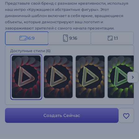
Представьте свой бренд с размахом креативности, используя
наш интро «Кружащиеся абстрактные фигуры». Этот
динамичный шаблон включает в себя яркие, вращающиеся
объекты, которые демонстрируют ваш логотип и
завораживают зрителей с самого начала презентации.
Настройте его с учетом вашего логотипа, названия компании,
16:9
9:16
1:1
теглайна и фоновой музыки, чтобы создать уникальную
презентацию. Идеально подходит для продвижения товаров и
Доступные стили
(6)
услуг, интро или аутро каналов, видеорекламы, презентаций и
многого другого. Начните создавать потрясающие интро
прямо сейчас!
Создать Сейчас