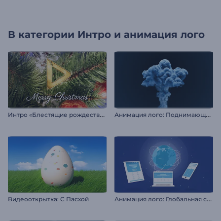
В категории
Интро и анимация лого
И
нтро «Блестящие рождественские орнаменты»
А
нимация лого: Поднимающийся дым
А
нимация лого: Глобальная сеть
Видеооткрытка: С Пасхой