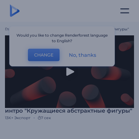
Главная
Шаблоны
Интро "Кружащиеся Абстрактные Фигуры"
Would you like to change Renderforest language
to English?
No, thanks
CHANGE
интро "Кружащиеся абстрактные фигуры"
13K+
Экспорт
7 сек