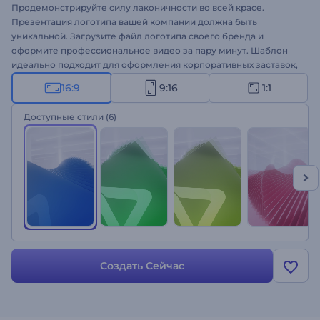
Продемонстрируйте силу лаконичности во всей красе.
Презентация логотипа вашей компании должна быть
уникальной. Загрузите файл логотипа своего бренда и
оформите профессиональное видео за пару минут. Шаблон
идеально подходит для оформления корпоративных заставок,
рекламы на ТВ, бизнес-презентаций и других проектов.
16:9
9:16
1:1
Вооружитесь силой лаконичности с помощью интро "Фигуры с
вращающимися краями" — создайте свое видео!
Доступные стили
(6)
Создать Сейчас