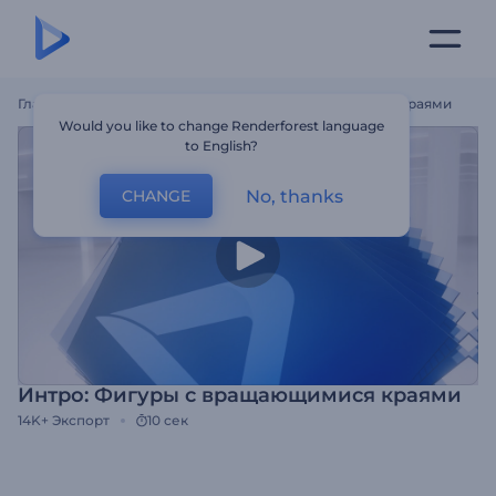
Главная
Шаблоны
Интро: Фигуры С Вращающимися Краями
Would you like to change Renderforest language
to English?
No, thanks
CHANGE
Интро: Фигуры с вращающимися краями
14K+
Экспорт
10 сек