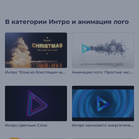
В категории
Интро и анимация лого
И
нтро "Елка из блестящих частиц"
А
нимация лого: Простые частицы
И
нтро неонового энергетического вихря
Интро Цветные Слои