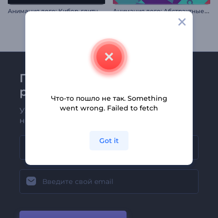
А
нимация лого: Абстрактные формы
Анимация лого: Кибер-глитч
Присоединяйтесь к
рассылке Renderforest
Что-то пошло не так. Something
went wrong. Failed to fetch
Узнавайте о последних новостях и
новых предложениях первыми
Got it