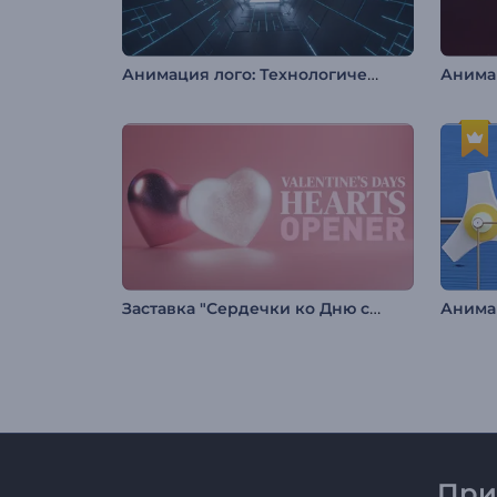
Анимация лого: Технологический тоннель
Заставка "Сердечки ко Дню святого Валентина"
При