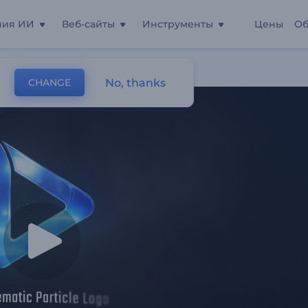
ния ИИ
Веб-сайты
Инструменты
Цены
Об
чные Частицы
No, thanks
CHANGE