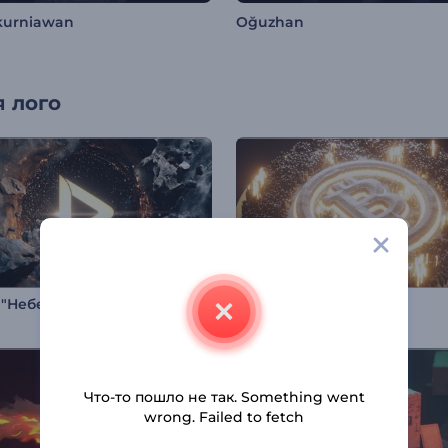
kurniawan
Oğuzhan
 лого
 "Небесные камни"
Интро криптовалюты
Что-то пошло не так. Something went
wrong. Failed to fetch