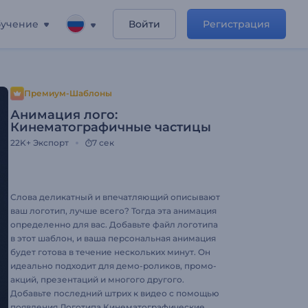
учение
Войти
Регистрация
Премиум-Шаблоны
Анимация лого:
Кинематографичные частицы
22K+
Экспорт
7 сек
Слова деликатный и впечатляющий описывают
ваш логотип, лучше всего? Тогда эта анимация
определенно для вас. Добавьте файл логотипа
в этот шаблон, и ваша персональная анимация
будет готова в течение нескольких минут. Он
идеально подходит для демо-роликов, промо-
акций, презентаций и многого другого.
Добавьте последний штрих к видео с помощью
появления Логотипа Кинематографические