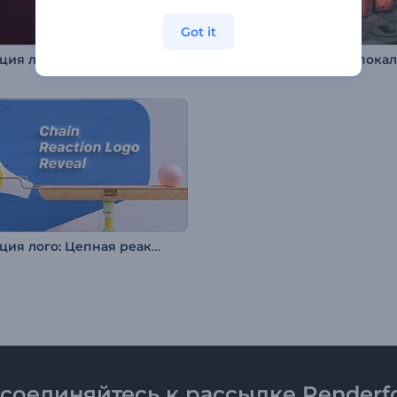
Got it
Анимация лого: Вспышка пламени
Анимация лого: Цепная реакция
соединяйтесь к рассылке Renderfo