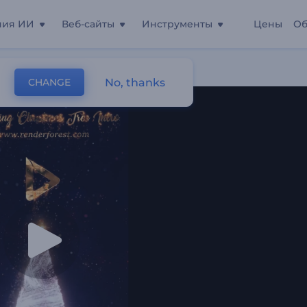
ния ИИ
Веб-сайты
Инструменты
Цены
Об
Елка
No, thanks
CHANGE