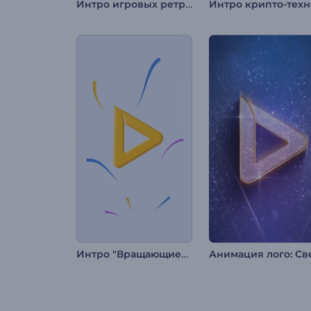
Интро игровых ретро консолей
Интро "Вращающиеся разноцветные линии"