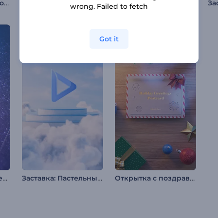
Интро крипто-технологий
Анимация Лайлат аль Мирадж
Интро "Астероидный Удар"
wrong. Failed to fetch
Got it
Анимация лого: Сверкающий глиттер
Заставка: Пастельные облака
Открытка с поздравлениями с праздником