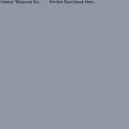
Заставка "Ведьма Хэллоуина"
Интро Быстрые Неоновые Слои