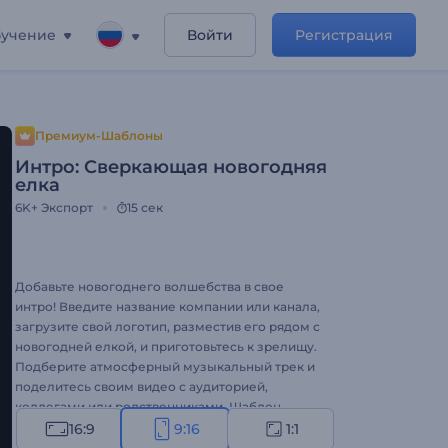
учение
Войти
Регистрация
Премиум-Шаблоны
Интро: Сверкающая новогодняя
елка
6K+
Экспорт
15 сек
Добавьте новогоднего волшебства в свое
интро! Введите название компании или канала,
загрузите свой логотип, разместив его рядом с
новогодней елкой, и приготовьтесь к зрелищу.
Подберите атмосферный музыкальный трек и
поделитесь своим видео с аудиторией,
коллегами или родственниками. Шаблон
станет отличным решением для интро,
16:9
9:16
1:1
конечных заставок, промо, онлайн-рекламы и