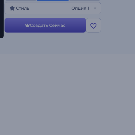
других креативных проектов. Оформите свое
Стиль
Опция 1
интро!
Создать Сейчас