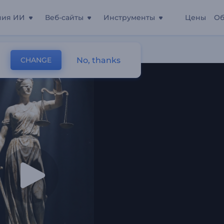
ния ИИ
Веб-сайты
Инструменты
Цены
Об
ние
No, thanks
CHANGE