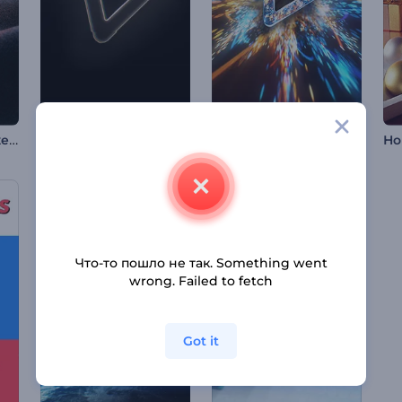
Абстрактное искажение интро
Анимация лого: Вспышка-глитч
Интро с вихрем сверкающих частиц
Что-то пошло не так. Something went
wrong. Failed to fetch
Got it