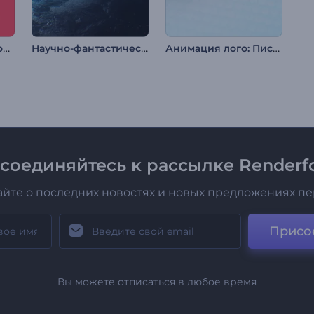
2D-заставка: Новогоднее настроение
Научно-фантастическая анимация лого: Земля
Анимация лого: Пискельный глитч
соединяйтесь к рассылке Renderfo
айте о последних новостях и новых предложениях п
Присо
Вы можете отписаться в любое время