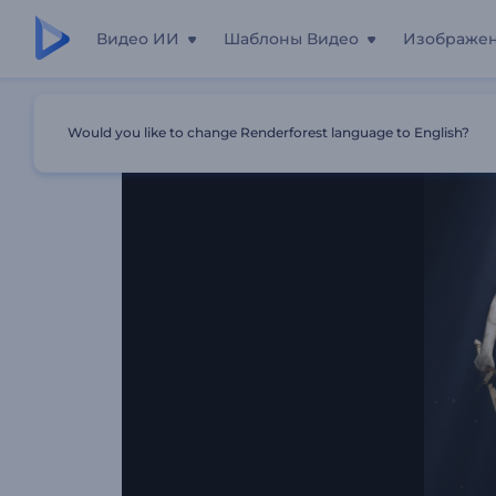
Видео ИИ
Шаблоны Видео
Изображе
Главная
Шаблоны
Право И Справедливость: Введе
Would you like to change Renderforest language to English?