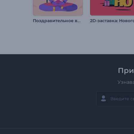
Поздравительное видео на Маха Шивратри
При
Узнав