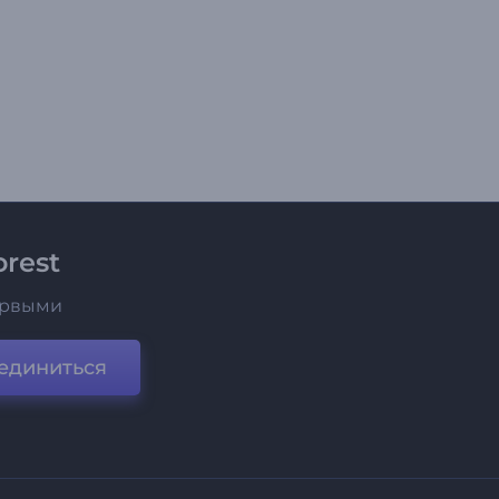
rest
ервыми
единиться