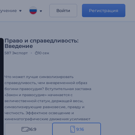
учение
Войти
Регистрация
Право и справедливость:
Введение
587
Экспорт
10 сек
Что может лучше символизировать
справедливость, чем вневременной образ
богини правосудия? Вступительная заставка
«Закон и правосудие» начинается с
величественной статуи, держащей весы,
символизирующие равновесие, правду и
честность. Эффектное освещение и
кинематографические движения усиливают
силу и авторитет вашего логотипа и сообщения.
16:9
9:16
Настройте каждую деталь, чтобы она отражала