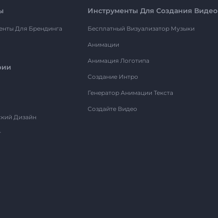
ы
Инструменты Для Создания Видео
енты Для Брендинга
Бесплатный Визуализатор Музыки
Анимации
Анимация Логотипа
рии
Создание Интро
Генератор Анимации Текста
Создайте Видео
ский Дизайн
т