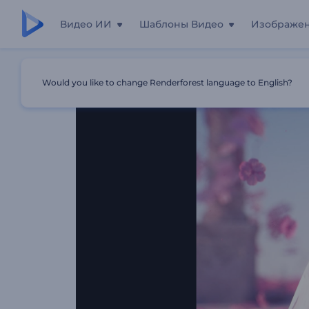
Видео ИИ
Шаблоны Видео
Изображе
Главная
Шаблоны
Пригласительные "Свадебная Ст
Would you like to change Renderforest language to English?