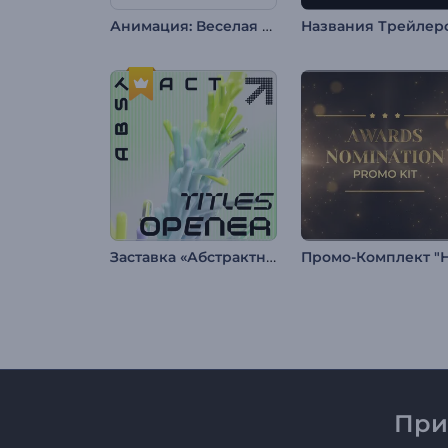
Анимация: Веселая Пасха
Заставка «Абстрактные титры»
При