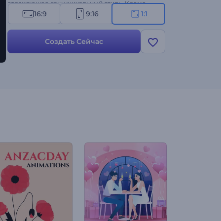
отражающее ваш уникальный стиль. Кроме
того, выберите идеальную романтическую
16:9
9:16
1:1
фоновую музыку, чтобы задать настроение и
добавить нотку романтики в видео с
Создать Сейчас
приглашением. Сделайте пригласительный
прямо сейчас и превратите свое свадебное
уведомление в произведение искусства!