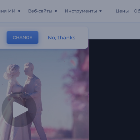
ния ИИ
Веб-сайты
Инструменты
Цены
Об
атуэтка"
No, thanks
CHANGE