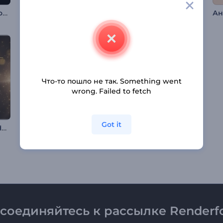
Названия Трейлеров Экшн-Фильмов
Заставка "Радостное мероприятие"
Динамичная корпоративная презентация
Что-то пошло не так. Something went
wrong. Failed to fetch
Got it
Промо-Комплект "Номинации на Премию"
Заставка: Горные вершины
Новый год в оттенках красного
соединяйтесь к рассылке Renderfo