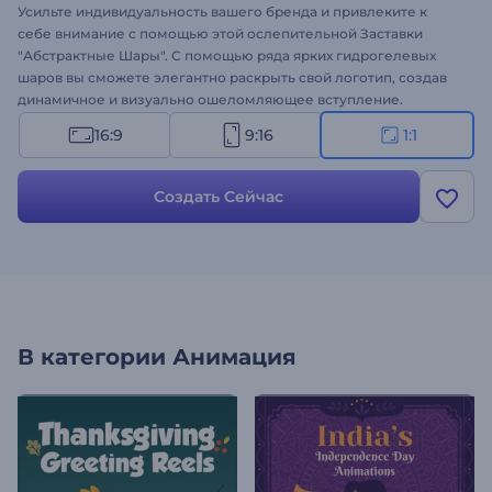
Усильте индивидуальность вашего бренда и привлеките к
себе внимание с помощью этой ослепительной Заставки
"Абстрактные Шары". С помощью ряда ярких гидрогелевых
шаров вы сможете элегантно раскрыть свой логотип, создав
динамичное и визуально ошеломляющее вступление.
Загрузите свой логотип, напишите слоган, выберите фоновую
16:9
9:16
1:1
музыку и выполните предварительный просмотр, чтобы
увидеть готовый результат. Этот шаблон идеально подходит
для бизнеса, стартапов и любых других проектов, требующих
Создать Сейчас
неординарного и привлекающего внимание интро. Создайте
его прямо сейчас и выделите свой логотип с помощью
креативного и уникального вступления!
В категории
Анимация