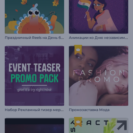
П
раздничный Reels на День благодарения
А
нимации ко Дню независимости Индии
Н
абор Рекламный тизер мероприятия
Промозаставка Мода