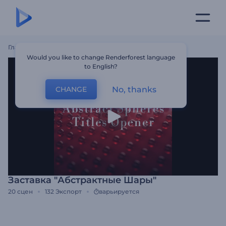
Главная
Шаблоны
Заставка "Абстрактные Шары"
Would you like to change Renderforest language
to English?
No, thanks
CHANGE
Заставка "Абстрактные Шары"
20
сцен
132
Экспорт
варьируется