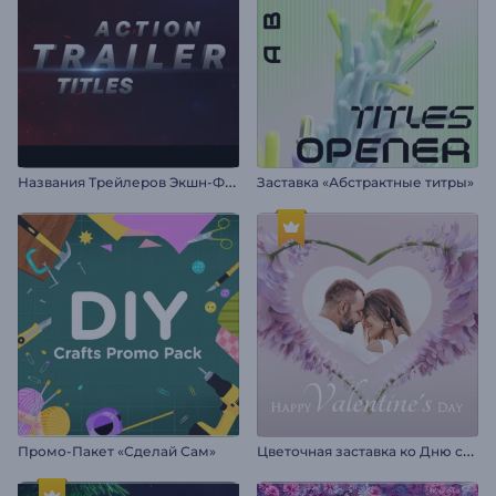
Н
азвания Трейлеров Экшн-Фильмов
Заставка «Абстрактные титры»
Ц
веточная заставка ко Дню св. Валентина
Промо-Пакет «Сделай Сам»