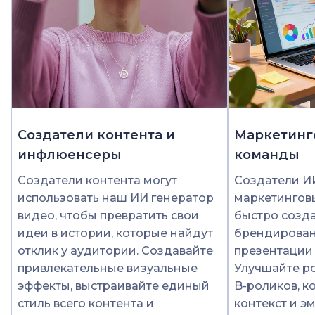
Создатели контента и
Маркетинг
инфлюенсеры
команды
Создатели контента могут
Создатели И
использовать наш ИИ генератор
маркетингов
видео, чтобы превратить свои
быстро созд
идеи в истории, которые найдут
брендирован
отклик у аудитории. Создавайте
презентации 
привлекательные визуальные
Улучшайте р
эффекты, выстраивайте единый
B-роликов, 
стиль всего контента и
контекст и э