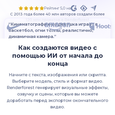
Рейтинг 5,0 на
С 2013 года более 40 млн авторов создали более
120 млн проектов в Renderforest
“Сёрфер босиком идёт к океану, доска
под мышкой, пальмы обрамляют кадр.
Тёплые тона, расслабленная атмосфера.”
Как создаются видео с
помощью ИИ от начала до
конца
Renderforest
Начните с текста, изображения или скрипта.
Выберите модель, стиль и формат видео.
Renderforest генерирует визуальные эффекты,
озвучку и сцены, которые вы можете
доработать перед экспортом окончательного
видео.