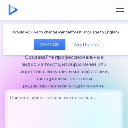
ИИ для
Would you like to change Renderforest language to English?
Создания Видео
No, thanks
CHANGE
Создавайте профессиональные
видео из текста, изображений или
скриптов с визуальными эффектами,
закадровым голосом и
редактированием в одном месте.