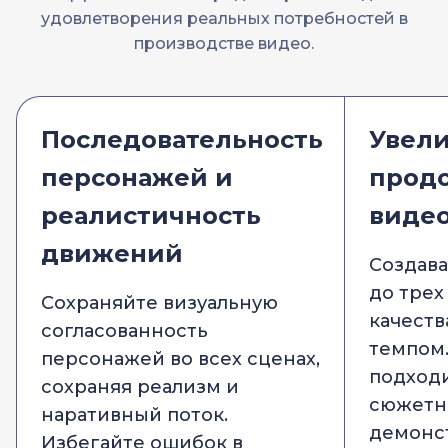
удовлетворения реальных потребностей в
производстве видео.
Последовательность
Увел
персонажей и
прод
реалистичность
виде
движений
Создав
до трех
Сохраняйте визуальную
качеств
согласованность
темпом
персонажей во всех сценах,
подходи
сохраняя реализм и
сюжетн
наративный поток.
демонс
Избегайте ошибок в