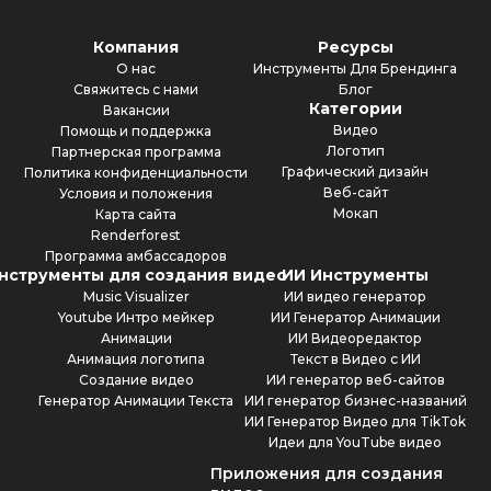
Компания
Ресурсы
О нас
Инструменты Для Брендинга
Свяжитесь с нами
Блог
Категории
Вакансии
Видео
Помощь и поддержка
Логотип
Партнерская программа
Графический дизайн
Политика конфиденциальности
Веб-сайт
Условия и положения
Мокап
Карта сайта
Renderforest
Программа амбассадоров
нструменты для создания видео
ИИ Инструменты
Music Visualizer
ИИ видео генератор
Youtube Интро мейкер
ИИ Генератор Анимации
Анимации
ИИ Видеоредактор
Анимация логотипа
Текст в Видео с ИИ
Создание видео
ИИ генератор веб-сайтов
Генератор Анимации Текста
ИИ генератор бизнес-названий
ИИ Генератор Видео для TikTok
Идеи для YouTube видео
Приложения для создания