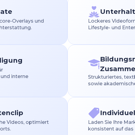
ate
Unterhalt
Score-Overlays und
Lockeres Videoform
hterstattung.
Lifestyle- und Ent
Bildungs
digung
Zusamme
ür
und interne
Strukturiertes, tex
sowie akademische 
tenclip
Individue
he Videos, optimiert
Laden Sie Ihre Mar
orts.
konsistent auf das