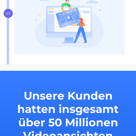
Unsere Kunden
hatten insgesamt
über 50 Millionen
Videoansichten