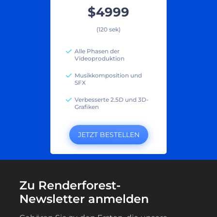
$4999
(120 sek)
Alle Phasen der
Videoproduktion
Musikkomposition und
SFX
Verbesserte 2.5D und 3D-
Grafiken
JETZT BESTELLEN
Zu Renderforest-
Newsletter anmelden