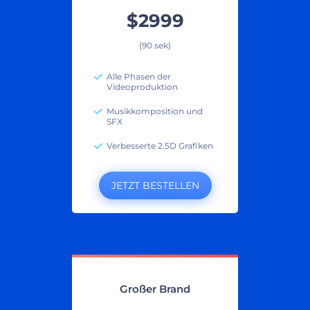
$2999
(90 sek)
Alle Phasen der
Videoproduktion
Musikkomposition und
SFX
Verbesserte 2.5D Grafiken
JETZT BESTELLEN
Großer Brand