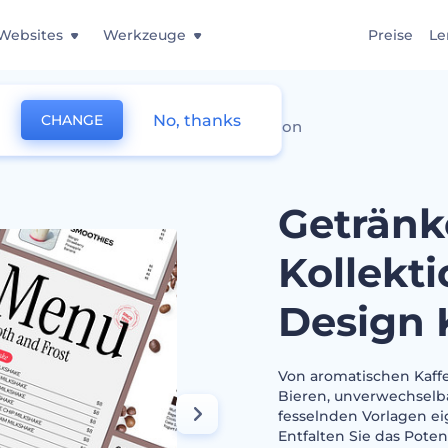
Websites
Werkzeuge
Preise
Le
No, thanks
CHANGE
ektionGetränkemenü Design Kollektion
Geträn
Kollekt
Design 
Von aromatischen Kaff
Bieren, unverwechselba
fesselnden Vorlagen eig
Entfalten Sie das Poten