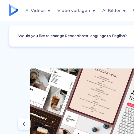
AI Videos
Video vorlagen
AI Bilder
Would you like to change Renderforest language to English?
Grafiken
Menü
Getränkemenü Design Koll