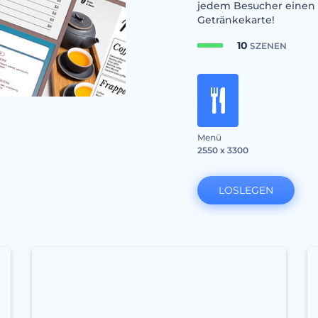
jedem Besucher einen b
Getränkekarte!
10
SZENEN
Menü
2550 x 3300
LOSLEGEN