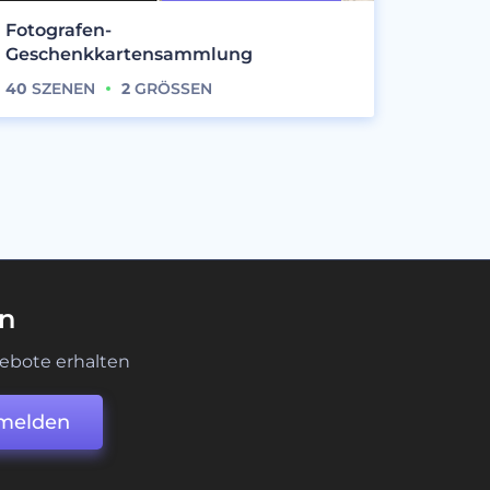
Fotografen-
Geschenkkartensammlung
40
SZENEN
2
GRÖSSEN
en
ebote erhalten
melden