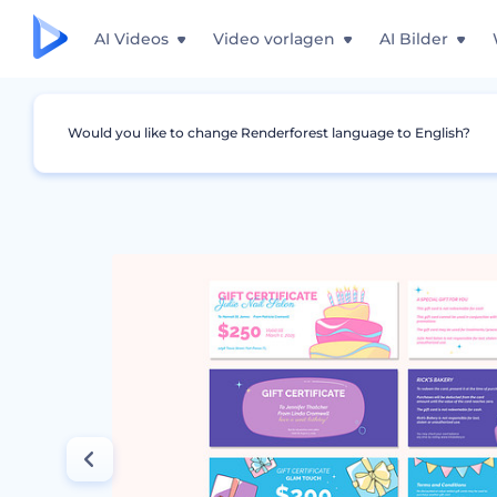
AI Videos
Video vorlagen
AI Bilder
Would you like to change Renderforest language to English?
Grafiken
Geschenkgutschein
Geburtstags