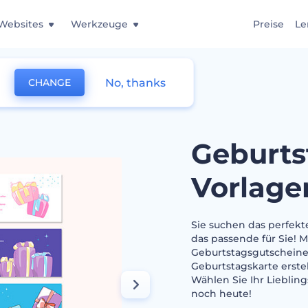
Websites
Werkzeuge
Preise
Le
No, thanks
CHANGE
gutschein Vorlagen
Geburts
Vorlage
Sie suchen das perfek
das passende für Sie! 
Geburtstagsgutscheine 
Geburtstagskarte erste
Wählen Sie Ihr Lieblin
noch heute!