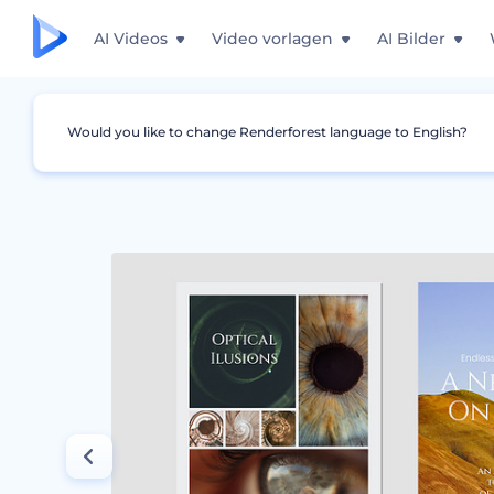
AI Videos
Video vorlagen
AI Bilder
Would you like to change Renderforest language to English?
Grafiken
Bucheinbände
Candid Photogra