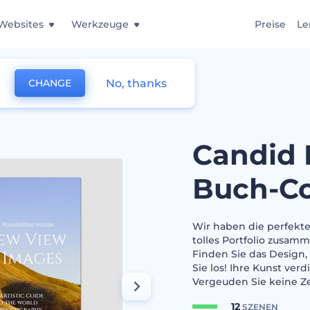
Websites
Werkzeuge
Preise
Le
No, thanks
CHANGE
phy Buch-Cover
Candid 
Buch-Co
Wir haben die perfekte
tolles Portfolio zusam
Finden Sie das Design, 
Sie los! Ihre Kunst ve
Vergeuden Sie keine Zei
12
SZENEN