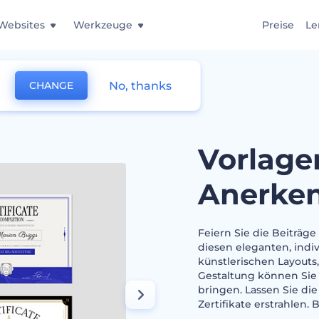
Websites
Werkzeuge
Preise
Le
No, thanks
CHANGE
ngszertifikate
Vorlage
Anerken
Feiern Sie die Beiträg
diesen eleganten, indiv
künstlerischen Layouts,
Gestaltung können Sie 
bringen. Lassen Sie die
Zertifikate erstrahlen.