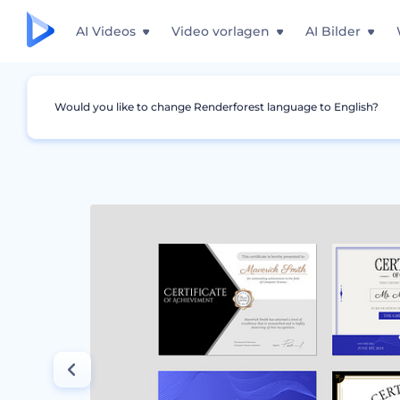
AI Videos
Video vorlagen
AI Bilder
Would you like to change Renderforest language to English?
Grafiken
Zertifikat
Vorlagen für Anerkennu