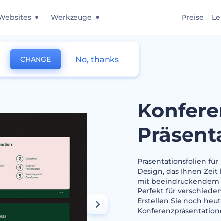
Websites
Werkzeuge
Preise
Le
No, thanks
CHANGE
sfolien
Konfere
Präsent
Präsentationsfolien fü
Design, das Ihnen Zeit 
mit beeindruckendem B
Perfekt für verschiede
Erstellen Sie noch heu
Konferenzpräsentation