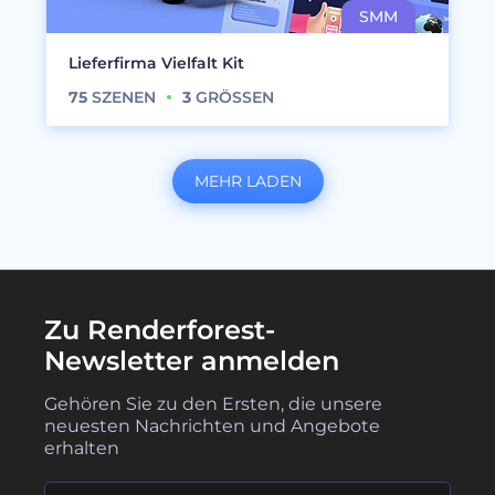
Lieferfirma Vielfalt Kit
75
SZENEN
3
GRÖSSEN
MEHR LADEN
Zu Renderforest-
Newsletter anmelden
Gehören Sie zu den Ersten, die unsere
neuesten Nachrichten und Angebote
erhalten