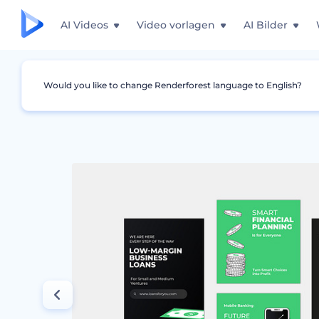
AI Videos
Video vorlagen
AI Bilder
Would you like to change Renderforest language to English?
Grafiken
Instagram Story
Finanz- und Ban