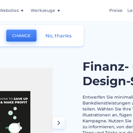
Websites
Werkzeuge
Preise
Le
No, thanks
CHANGE
king-Design-Set
Finanz-
Design-
Entwerfen Sie minimalis
Bankdienstleistungen
teilen. Wählen Sie Ihre
Illustrationen an, fügen
Kampagne. Nutzen Sie 
zu informieren, von de
Tipps und Tricks aus de