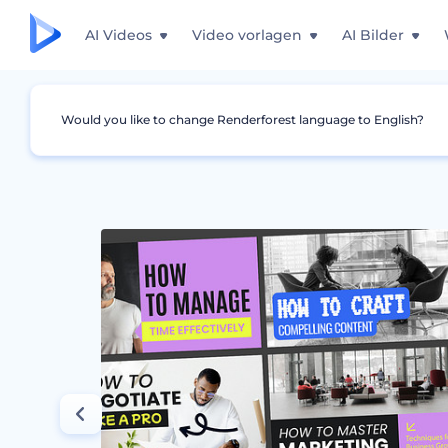
AI Videos
Video vorlagen
AI Bilder
Would you like to change Renderforest language to English?
Grafiken
YouTube Minimaturbild
YouTube