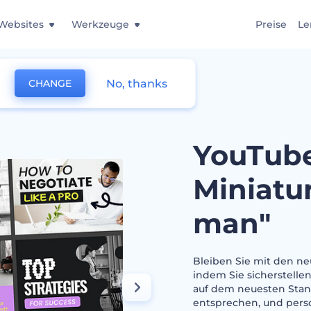
Websites
Werkzeuge
Preise
Le
No, thanks
CHANGE
-Miniaturansichten "Wie man"
YouTub
Miniatu
man"
Bleiben Sie mit den n
indem Sie sicherstelle
auf dem neuesten Stand
entsprechen, und person