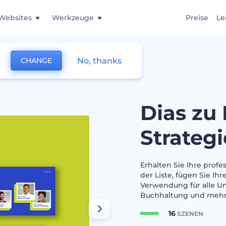
Websites
Werkzeuge
Preise
Le
No, thanks
CHANGE
g-Strategie
Dias zu
Strategi
Erhalten Sie Ihre profe
der Liste, fügen Sie Ih
Verwendung für alle U
Buchhaltung und mehr.
16
SZENEN