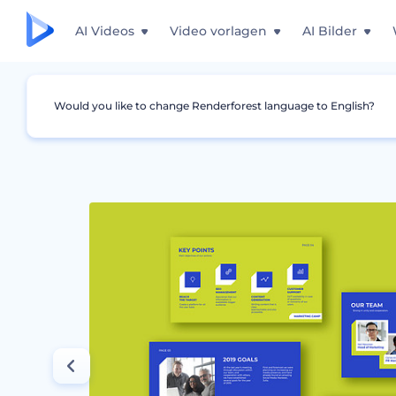
AI Videos
Video vorlagen
AI Bilder
Would you like to change Renderforest language to English?
Grafiken
Präsentationen
Dias zu Marketin