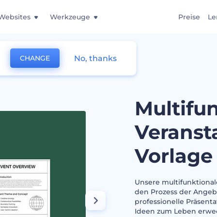
Websites
Werkzeuge
Preise
Le
No, thanks
CHANGE
nstaltung Vorschlag Vorlage
Multifu
Veranst
Vorlage
Unsere multifunktional
den Prozess der Angeb
professionelle Präsent
Ideen zum Leben erwec