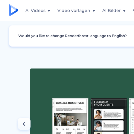
AI Videos
Video vorlagen
AI Bilder
Would you like to change Renderforest language to English?
Grafiken
Vorschlag
Multifunktionale Vera