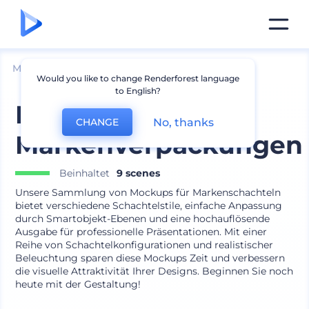
Mockups
Verpackung
Schachtel Mockup
Would you like to change Renderforest language
to English?
Mockups für
No, thanks
CHANGE
Markenverpackungen
Beinhaltet
9 scenes
Unsere Sammlung von Mockups für Markenschachteln
bietet verschiedene Schachtelstile, einfache Anpassung
durch Smartobjekt-Ebenen und eine hochauflösende
Ausgabe für professionelle Präsentationen. Mit einer
Reihe von Schachtelkonfigurationen und realistischer
Beleuchtung sparen diese Mockups Zeit und verbessern
die visuelle Attraktivität Ihrer Designs. Beginnen Sie noch
heute mit der Gestaltung!