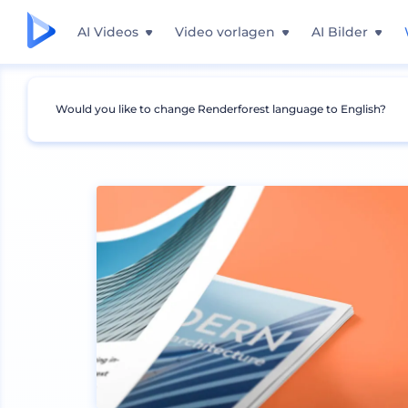
AI Videos
Video vorlagen
AI Bilder
Would you like to change Renderforest language to English?
Mockups
Drucken
Zeitschrift Mockup