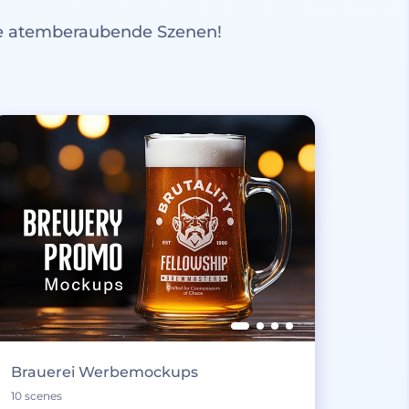
re atemberaubende Szenen!
Brauerei Werbemockups
10 scenes