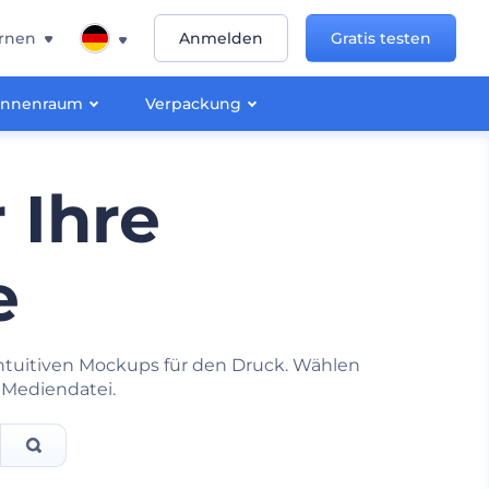
rnen
Anmelden
Gratis testen
Innenraum
Verpackung
 Ihre
e
intuitiven Mockups für den Druck. Wählen
r Mediendatei.