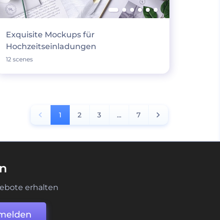
Exquisite Mockups für
Hochzeitseinladungen
12 scenes
1
2
3
...
7
en
ebote erhalten
melden