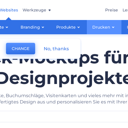
Websites
Werkzeuge
Preise
Le
te
Branding
Produkte
Drucken
No, thanks
CHANGE
k-Mockups für
Designprojekt
rke, Buchumschläge, Visitenkarten und vieles mehr mit 
fertigtes Design aus und personalisieren Sie es mit Ihre