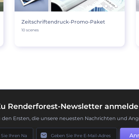
Zeitschriftendruck-Promo-Paket
10 scenes
u Renderforest-Newsletter anmeld
u den Ersten, die unsere neuesten Nachrichten und Ang
An