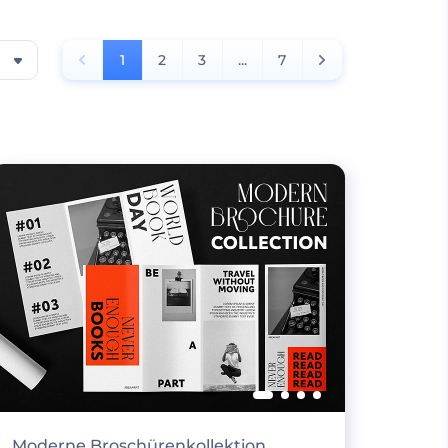
1
2
3
...
7
Moderne Broschürenkollektion