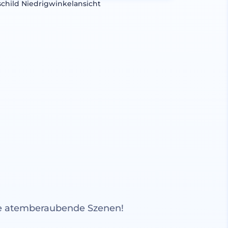
schild Niedrigwinkelansicht
re atemberaubende Szenen!