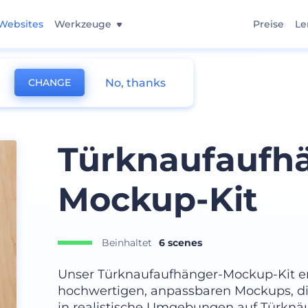
Websites
Werkzeuge
Preise
Le
No, thanks
CHANGE
Türknaufaufh
Mockup-Kit
Beinhaltet
6 scenes
Unser Türknaufaufhänger-Mockup-Kit ent
hochwertigen, anpassbaren Mockups, die
in realistische Umgebungen auf Türknäuf