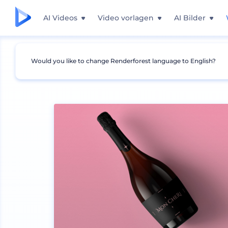
AI Videos
Video vorlagen
AI Bilder
Would you like to change Renderforest language to English?
Mockups
Verpackung
Flasche Mockup