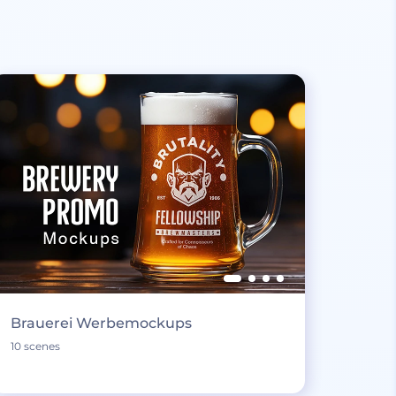
Brauerei Werbemockups
10 scenes