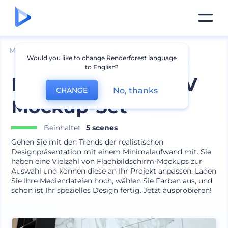
Mockups
Geräte
Fernseh-Mockup
Would you like to change Renderforest language
to English?
Flachbildschirm-TV
No, thanks
CHANGE
Mockup-Set
Beinhaltet
5 scenes
Gehen Sie mit den Trends der realistischen
Designpräsentation mit einem Minimalaufwand mit. Sie
haben eine Vielzahl von Flachbildschirm-Mockups zur
Auswahl und können diese an Ihr Projekt anpassen. Laden
Sie Ihre Mediendateien hoch, wählen Sie Farben aus, und
schon ist Ihr spezielles Design fertig. Jetzt ausprobieren!