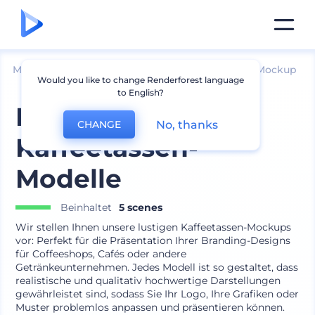
Mockups
Verpackung
Kaffee und Teebeutel Mockup
Would you like to change Renderforest language
to English?
Lustige
No, thanks
CHANGE
Kaffeetassen-
Modelle
Beinhaltet
5 scenes
Wir stellen Ihnen unsere lustigen Kaffeetassen-Mockups
vor: Perfekt für die Präsentation Ihrer Branding-Designs
für Coffeeshops, Cafés oder andere
Getränkeunternehmen. Jedes Modell ist so gestaltet, dass
realistische und qualitativ hochwertige Darstellungen
gewährleistet sind, sodass Sie Ihr Logo, Ihre Grafiken oder
Muster problemlos anpassen und präsentieren können.