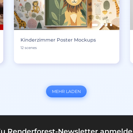
Kinderzimmer Poster Mockups
12 scenes
MEHR LADEN
u Renderforest-Newsletter anmeld