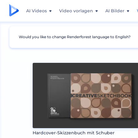
AI Videos
Video vorlagen
AI Bilder
Would you like to change Renderforest language to English?
Mockups
Drucken
Buch Mockup
Hardcover-Skizzenbuch mit Schuber