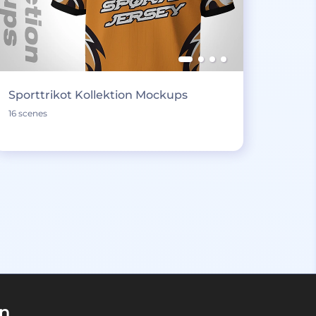
Sporttrikot Kollektion Mockups
16 scenes
en