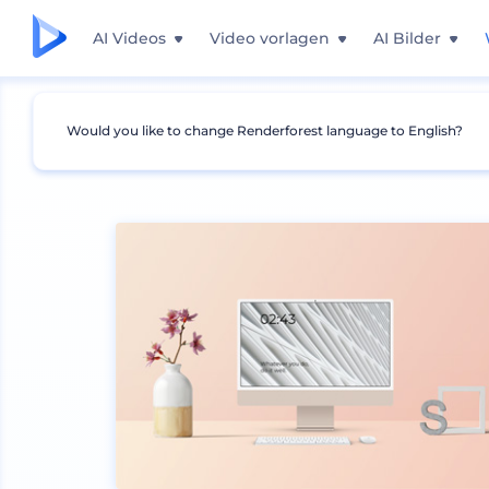
AI Videos
Video vorlagen
AI Bilder
Would you like to change Renderforest language to English?
Mockups
Geräte
Desktop Mockup