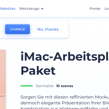
Websites
Werkzeuge
Preise
Le
No, thanks
CHANGE
iMac-Arbeitsp
Paket
Beinhaltet
10 scenes
Sorgen Sie mit diesen raffinierten Mock
dennoch elegante Präsentation Ihrer Bild
Kombination aus Hintergrundfarbe und 