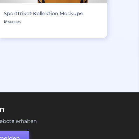
Sporttrikot Kollektion Mockups
16 scenes
en
ebote erhalten
melden