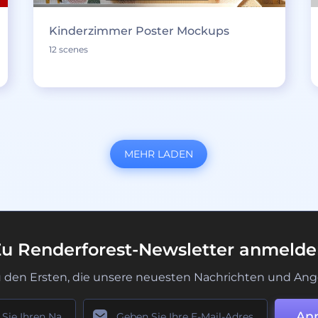
Kinderzimmer Poster Mockups
12 scenes
MEHR LADEN
u Renderforest-Newsletter anmeld
u den Ersten, die unsere neuesten Nachrichten und Ang
An