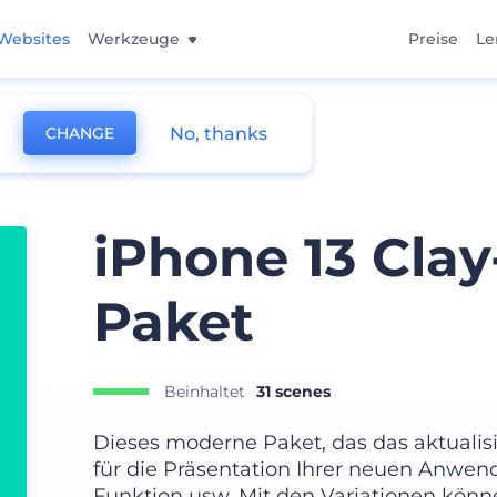
Websites
Werkzeuge
Preise
Le
No, thanks
CHANGE
iPhone 13 Cla
Paket
Beinhaltet
31 scenes
Dieses moderne Paket, das das aktualisie
für die Präsentation Ihrer neuen Anwend
Funktion usw. Mit den Variationen könn