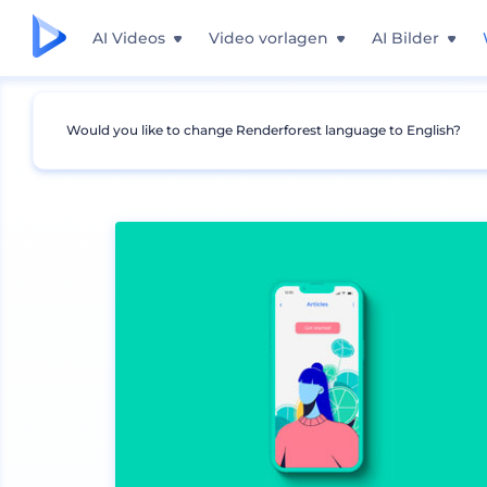
AI Videos
Video vorlagen
AI Bilder
Would you like to change Renderforest language to English?
Mockups
Geräte
iPhone Mockup