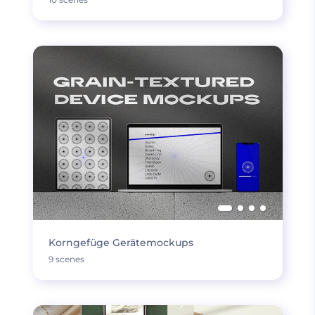
Korngefüge Gerätemockups
9 scenes