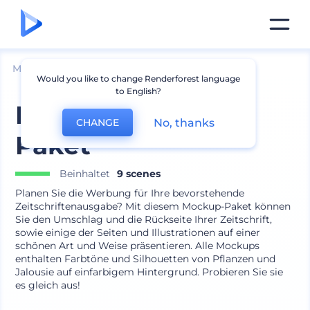
Mockups
Drucken
Zeitschrift Mockup
Would you like to change Renderforest language
to English?
Magazin Mockup-
No, thanks
CHANGE
Paket
Beinhaltet
9 scenes
Planen Sie die Werbung für Ihre bevorstehende
Zeitschriftenausgabe? Mit diesem Mockup-Paket können
Sie den Umschlag und die Rückseite Ihrer Zeitschrift,
sowie einige der Seiten und Illustrationen auf einer
schönen Art und Weise präsentieren. Alle Mockups
enthalten Farbtöne und Silhouetten von Pflanzen und
Jalousie auf einfarbigem Hintergrund. Probieren Sie sie
es gleich aus!