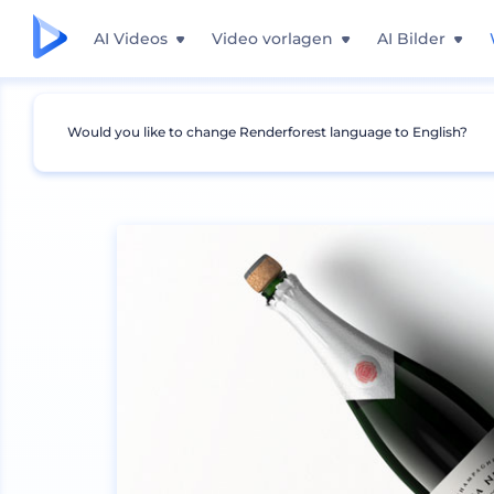
AI Videos
Video vorlagen
AI Bilder
Would you like to change Renderforest language to English?
Mockups
Verpackung
Flasche Mockup