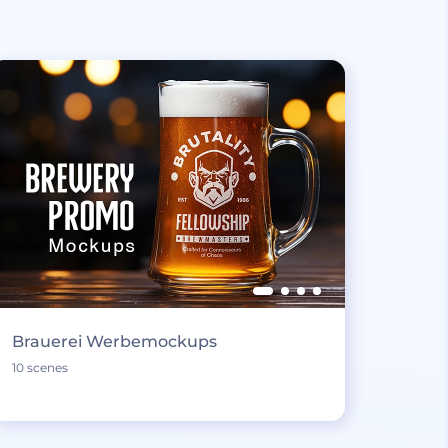
Brauerei Werbemockups
10 scenes