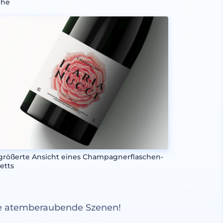
che
größerte Ansicht eines Champagnerflaschen-
ketts
re atemberaubende Szenen!