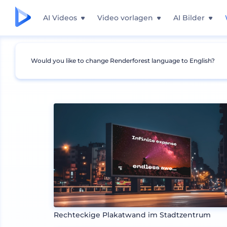
AI Videos
Video vorlagen
AI Bilder
Would you like to change Renderforest language to English?
Mockups
Branding
Plakat und Banner Moc
Rechteckige Plakatwand im Stadtzentrum