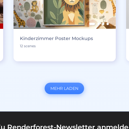
Kinderzimmer Poster Mockups
12 scenes
MEHR LADEN
u Renderforest-Newsletter anmeld