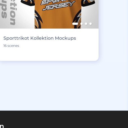
Sporttrikot Kollektion Mockups
16 scenes
en