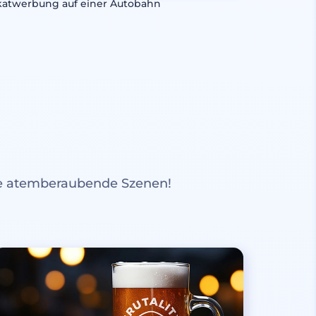
katwerbung auf einer Autobahn
re atemberaubende Szenen!