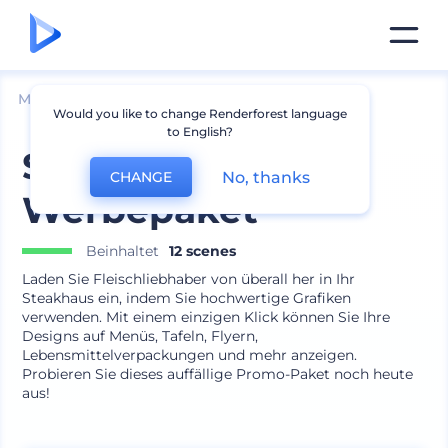
Mockups
Branding
Menü Mockup
Would you like to change Renderforest language
to English?
Steakhouse
No, thanks
CHANGE
Werbepaket
Beinhaltet
12 scenes
Laden Sie Fleischliebhaber von überall her in Ihr
Steakhaus ein, indem Sie hochwertige Grafiken
verwenden. Mit einem einzigen Klick können Sie Ihre
Designs auf Menüs, Tafeln, Flyern,
Lebensmittelverpackungen und mehr anzeigen.
Probieren Sie dieses auffällige Promo-Paket noch heute
aus!