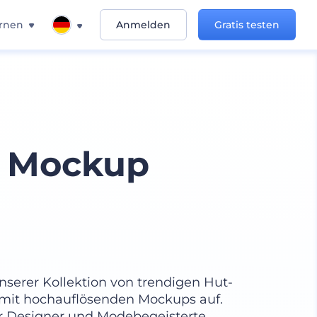
rnen
Anmelden
Gratis testen
e Mockup
unserer Kollektion von trendigen Hut-
 mit hochauflösenden Mockups auf.
für Designer und Modebegeisterte