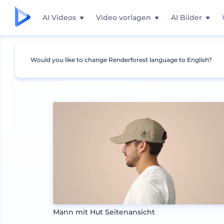
AI Videos
Video vorlagen
AI Bilder
Would you like to change Renderforest language to English?
Mockups
Bekleidung
Hut Mockup
Mann mit Hut Seitenansicht