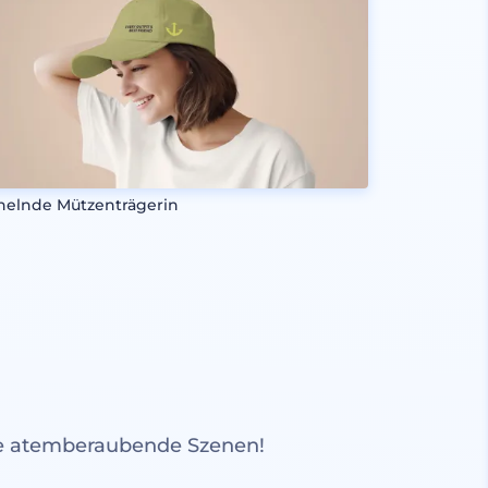
helnde Mützenträgerin
re atemberaubende Szenen!