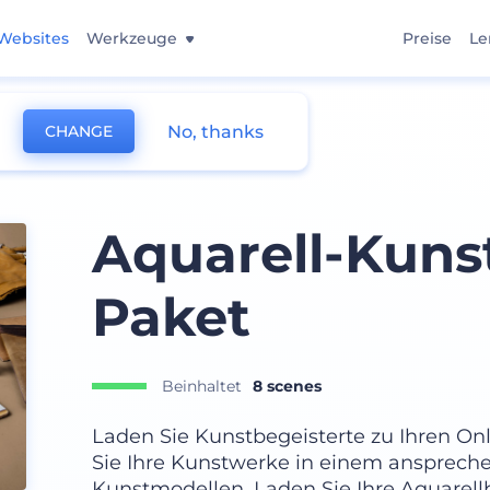
Websites
Werkzeuge
Preise
Le
No, thanks
CHANGE
Aquarell-Kun
Paket
Beinhaltet
8 scenes
Laden Sie Kunstbegeisterte zu Ihren Onl
Sie Ihre Kunstwerke in einem ansprech
Kunstmodellen. Laden Sie Ihre Aquarellb