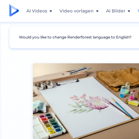
AI Videos
Video vorlagen
AI Bilder
Would you like to change Renderforest language to English?
Mockups
Branding
Schreibwaren Mockup