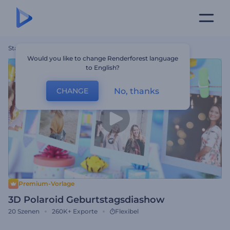
Startseite
Vorlagen
3D Polaroid Geburtstagsdiashow
Would you like to change Renderforest language
to English?
No, thanks
CHANGE
Premium-Vorlage
3D Polaroid Geburtstagsdiashow
20
Szenen
260K+
Exporte
Flexibel