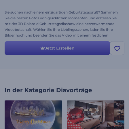
Sie suchen nach einem einzigartigen Geburtstagsgruß? Sammeln
Sie die besten Fotos von glücklichen Momenten und erstellen Sie
mit der 3D Polaroid Geburtstagsdiashow eine herzerwärmende
Videobotschaft. Wählen Sie Ihre Lieblingsszenen, laden Sie Ihre
Bilder hoch und beenden Sie das Video mit einem festlichen
Musikstück. Perfekt für Geburtstagswünsche,
Geburtstagseinladungen, Familien-Diashows und vieles mehr.
Jetzt Erstellen
Sorgen Sie dafür, dass sich Ihre Lieben besonders fühlen. Testen Sie
noch heute!
In der Kategorie
Diavorträge