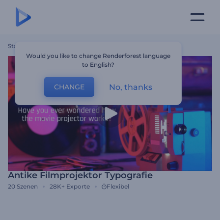
Startseite
Vorlagen
Antike Filmprojektor Typografie
Would you like to change Renderforest language
to English?
No, thanks
CHANGE
Antike Filmprojektor Typografie
20
Szenen
28K+
Exporte
Flexibel