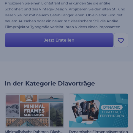
Projizieren Sie einen Lichtstrahl und erkunden Sie die antike
Schönheit und das Vintage-Design. Projizieren Sie den alten Stil und
lassen Sie ihn mit neuem Gefühl länger leben. Ob ein alter Film mit
neuem Aussehen oder ein neuer mit klassischem Stil, die Antike
Filmprojektor Typografie verleiht Ihren Videos einen imposanten
und ansprechenden Charakter. Geeignet für die Darstellung von
Videos vergangener Zeiten, Filmprojekten, Reels, Opener für Filme
Jetzt Erstellen
und vieles mehr. Laden Sie Ihre Dateien hoch und testen Sie es
noch heute. Es ist kostenlos!
In der Kategorie
Diavorträge
M
inimalistische Rahmen-Diashow
Dynamische Firmenpräsentation