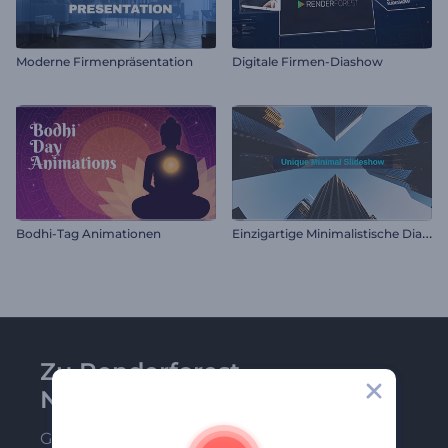
Moderne Firmenpräsentation
Digitale Firmen-Diashow
E
inzigartige Minimalistische Diashow
Bodhi-Tag Animationen
Zu Renderforest-
Newsletter anmelden
Gehören Sie zu den Ersten, die unsere